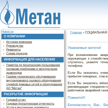
Jump to navigation
Новости
Главная
›
СОЦИАЛЬНАЯ
О КОМПАНИИ
Вы здесь
История компании
Руководство
Уважаемые жители!
Реквизиты
Схема проезда
При возникновении авар
окружающих к спокойстви
ИНФОРМАЦИЯ ДЛЯ НАСЕЛЕНИЯ
случилось, укажите точ
Памятка по безопасному пользованию
телефона.
газовыми приборами и эксплуатации
Если Вы оказались очеви
дымоходов
прибытия пожарных, спаса
График технического обслуживания
внутридомового газового оборудования
Если Вы оказались вблиз
службой домовых сетей и оборудования
рекомендации специалисто
АО "Метан"
работников аварийной газо
РАСКРЫТИЕ ИНФОРМАЦИИ
Помните!!!
Годовой отчет
Годовая бухгалтерская отчетность
Безопасность Вас, В
Устав и внутренние документы