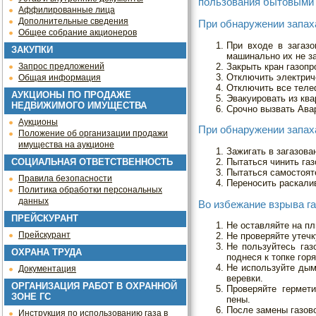
пользования бытовыми 
Аффилированные лица
Дополнительные сведения
При обнаружении запах
Общее собрание акционеров
При входе в загазо
ЗАКУПКИ
машинально их не з
Закрыть кран газопр
Запрос предложений
Отключить электриче
Общая информация
Отключить все телеф
АУКЦИОНЫ ПО ПРОДАЖЕ
Эвакуировать из кв
НЕДВИЖИМОГО ИМУЩЕСТВА
Срочно вызвать Ава
Аукционы
При обнаружении запах
Положение об организации продажи
имущества на аукционе
Зажигать в загазова
Пытаться чинить га
СОЦИАЛЬНАЯ ОТВЕТСТВЕННОСТЬ
Пытаться самостояте
Правила безопасности
Переносить раскалив
Политика обработки персональных
данных
Во избежание взрыва га
ПРЕЙСКУРАНТ
Не оставляйте на пл
Прейскурант
Не проверяйте утечк
Не пользуйтесь газ
ОХРАНА ТРУДА
поднеся к топке гор
Не используйте дым
Документация
веревки.
ОРГАНИЗАЦИЯ РАБОТ В ОХРАННОЙ
Проверяйте гермет
ЗОНЕ ГС
пены.
После замены газово
Инструкция по использованию газа в