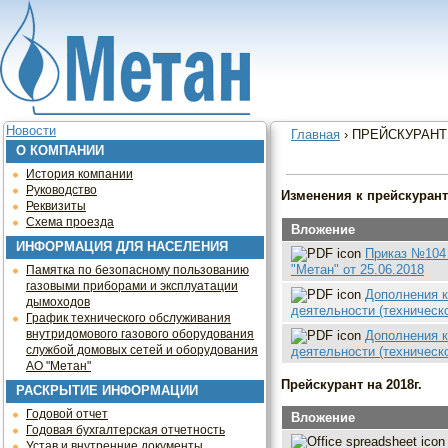
Jump to navigation
Новости
Главная
›
ПРЕЙСКУРАНТ
О КОМПАНИИ
Вы здесь
История компании
Руководство
Изменения к прейскуранту
Реквизиты
Схема проезда
Вложение
ИНФОРМАЦИЯ ДЛЯ НАСЕЛЕНИЯ
Приказ №104 
"Метан" от 25.06.2018
Памятка по безопасному пользованию
газовыми приборами и эксплуатации
Дополнения к
дымоходов
деятельности (техническо
График технического обслуживания
внутридомового газового оборудования
Дополнения к
службой домовых сетей и оборудования
деятельности (техническо
АО "Метан"
Прейскурант на 2018г.
РАСКРЫТИЕ ИНФОРМАЦИИ
Годовой отчет
Вложение
Годовая бухгалтерская отчетность
Устав и внутренние документы