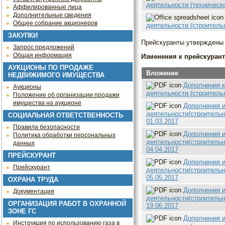
деятельности (техническ
Аффилированные лица
Дополнительные сведения
Общее собрание акционеров
деятельности (строитель
ЗАКУПКИ
Прейскуранты утверждены п
Запрос предложений
Общая информация
Изменения к прейскуранту
АУКЦИОНЫ ПО ПРОДАЖЕ
Вложение
НЕДВИЖИМОГО ИМУЩЕСТВА
Дополнения к
Аукционы
деятельности (строитель
Положение об организации продажи
имущества на аукционе
Дополнения и
деятельности(строительн
СОЦИАЛЬНАЯ ОТВЕТСТВЕННОСТЬ
01.03.2017
Правила безопасности
Дополнения и
Политика обработки персональных
деятельности(строительн
данных
04.04.2017
ПРЕЙСКУРАНТ
Дополнения и
Прейскурант
деятельности(строительн
05.05.2017
ОХРАНА ТРУДА
Дополнения и
Документация
деятельности(строительн
ОРГАНИЗАЦИЯ РАБОТ В ОХРАННОЙ
19.06.2017
ЗОНЕ ГС
Дополнения и
Инструкция по использованию газа в