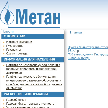
Jump to navigation
Новости
Главная
О КОМПАНИИ
Вы здесь
История компании
Руководство
Приказ Министерства строи
Реквизиты
1614/пр
Схема проезда
"Об утверждении Инструкц
бытовых нужд"
ИНФОРМАЦИЯ ДЛЯ НАСЕЛЕНИЯ
Памятка по безопасному пользованию
газовыми приборами и эксплуатации
дымоходов
График технического обслуживания
внутридомового газового оборудования
службой домовых сетей и оборудования
АО "Метан"
РАСКРЫТИЕ ИНФОРМАЦИИ
Годовой отчет
Годовая бухгалтерская отчетность
Устав и внутренние документы