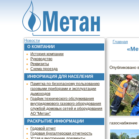
Jump to navigation
Новости
Главная
О КОМПАНИИ
Вы здесь
«Ме
История компании
Руководство
Реквизиты
Опубликовано
Схема проезда
ИНФОРМАЦИЯ ДЛЯ НАСЕЛЕНИЯ
Памятка по безопасному пользованию
газовыми приборами и эксплуатации
дымоходов
График технического обслуживания
внутридомового газового оборудования
службой домовых сетей и оборудования
АО "Метан"
РАСКРЫТИЕ ИНФОРМАЦИИ
газоснабжение 
Годовой отчет
Годовая бухгалтерская отчетность
Устав и внутренние документы