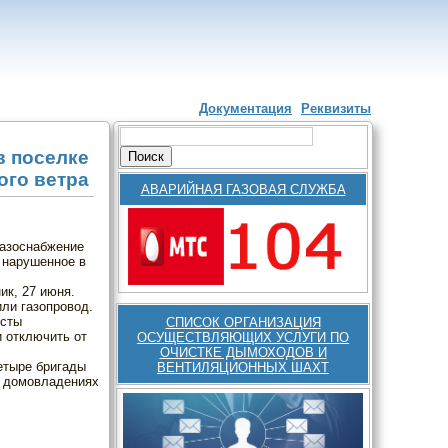
Документация
Реквизиты
Главное меню
Поиск
Форма поиска
в поселке
ого ветра
АВАРИЙНАЯ ГАЗОВАЯ СЛУЖБА
газоснабжение
 нарушенное в
ик, 27 июня.
ли газопровод.
исты
СПИСОК ОРГАНИЗАЦИЯ
 отключить от
ОСУЩЕСТВЛЯЮЩИХ УСЛУГИ ПО
ОЧИСТКЕ ДЫМОХОДОВ И
етыре бригады
ВЕНТИЛЯЦИОННЫХ ШАХТ
х домовладениях