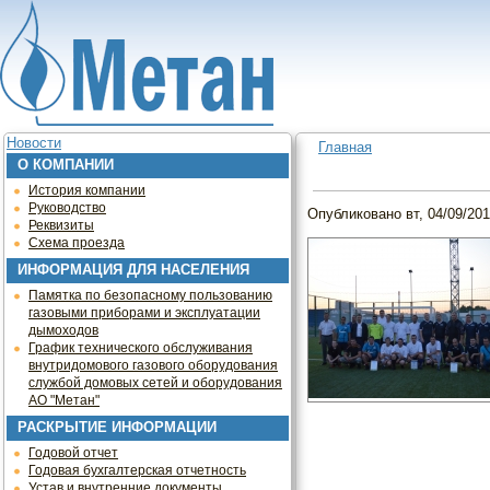
Jump to navigation
Новости
Главная
О КОМПАНИИ
Вы здесь
История компании
Руководство
Опубликовано
вт, 04/09/201
Реквизиты
Схема проезда
ИНФОРМАЦИЯ ДЛЯ НАСЕЛЕНИЯ
Памятка по безопасному пользованию
газовыми приборами и эксплуатации
дымоходов
График технического обслуживания
внутридомового газового оборудования
службой домовых сетей и оборудования
АО "Метан"
РАСКРЫТИЕ ИНФОРМАЦИИ
Годовой отчет
Годовая бухгалтерская отчетность
Устав и внутренние документы