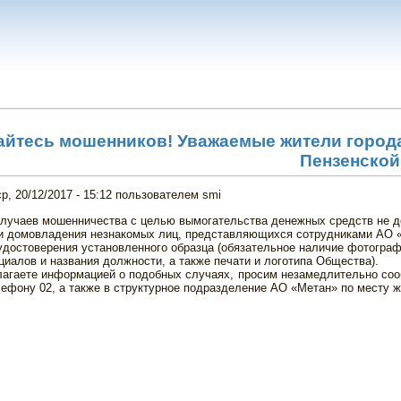
айтесь мошенников! Уважаемые жители город
Пензенской
ср, 20/12/2017 - 15:12
пользователем
smi
случаев мошенничества с целью вымогательства денежных средств не д
 и домовладения незнакомых лиц, представляющихся сотрудниками АО «
достоверения установленного образца (обязательное наличие фотограф
циалов и названия должности, а также печати и логотипа Общества).
лагаете информацией о подобных случаях, просим незамедлительно соо
ефону 02, а также в структурное подразделение АО «Метан» по месту ж