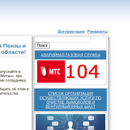
Документация
Реквизиты
Главное меню
Поиск
Форма поиска
а Пензы и
 области!
АВАРИЙНАЯ ГАЗОВАЯ СЛУЖБА
опускайте в
Метан», без
ии сотрудника,
бщать об этом в
ительства.
СПИСОК ОРГАНИЗАЦИЯ
ОСУЩЕСТВЛЯЮЩИХ УСЛУГИ ПО
ОЧИСТКЕ ДЫМОХОДОВ И
ВЕНТИЛЯЦИОННЫХ ШАХТ