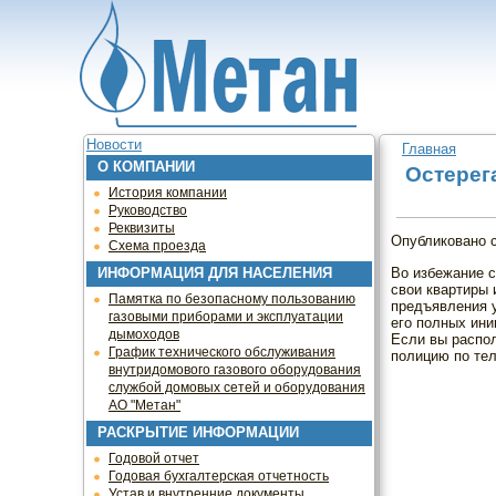
Jump to navigation
Новости
Главная
О КОМПАНИИ
Вы здесь
Остерег
История компании
Руководство
Реквизиты
Опубликовано
Схема проезда
Во избежание 
ИНФОРМАЦИЯ ДЛЯ НАСЕЛЕНИЯ
свои квартиры
Памятка по безопасному пользованию
предъявления у
газовыми приборами и эксплуатации
его полных ини
дымоходов
Если вы распо
График технического обслуживания
полицию по тел
внутридомового газового оборудования
службой домовых сетей и оборудования
АО "Метан"
РАСКРЫТИЕ ИНФОРМАЦИИ
Годовой отчет
Годовая бухгалтерская отчетность
Устав и внутренние документы