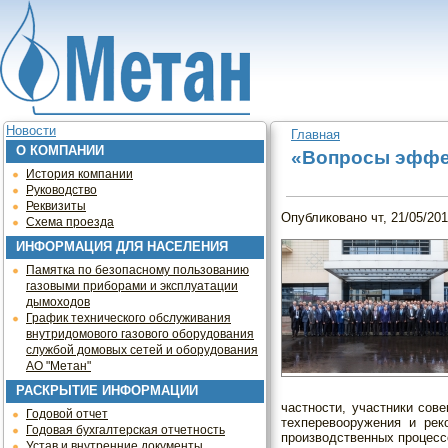
Jump to navigation
Новости
Главная
О КОМПАНИИ
Вы здесь
«Вопросы эффе
История компании
Руководство
Реквизиты
Опубликовано
чт, 21/05/201
Схема проезда
ИНФОРМАЦИЯ ДЛЯ НАСЕЛЕНИЯ
Памятка по безопасному пользованию
газовыми приборами и эксплуатации
дымоходов
График технического обслуживания
внутридомового газового оборудования
службой домовых сетей и оборудования
АО "Метан"
РАСКРЫТИЕ ИНФОРМАЦИИ
частности, участники со
Годовой отчет
техперевооружения и реко
Годовая бухгалтерская отчетность
производственных процесс
Устав и внутренние документы