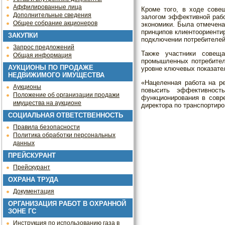
Аффилированные лица
Кроме того, в ходе сове
Дополнительные сведения
залогом эффективной рабо
Общее собрание акционеров
экономики. Была отмечен
принципов клиентоориенти
ЗАКУПКИ
подключении потребителей
Запрос предложений
Также участники совещ
Общая информация
промышленных потребител
АУКЦИОНЫ ПО ПРОДАЖЕ
уровне ключевых показате
НЕДВИЖИМОГО ИМУЩЕСТВА
«Нацеленная работа на р
Аукционы
повысить эффективност
Положение об организации продажи
функционирования в совр
имущества на аукционе
директора по транспортир
СОЦИАЛЬНАЯ ОТВЕТСТВЕННОСТЬ
Правила безопасности
Политика обработки персональных
данных
ПРЕЙСКУРАНТ
Прейскурант
ОХРАНА ТРУДА
Документация
ОРГАНИЗАЦИЯ РАБОТ В ОХРАННОЙ
ЗОНЕ ГС
Инструкция по использованию газа в