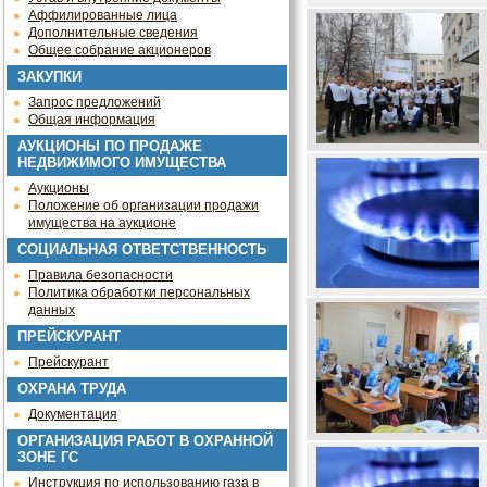
Аффилированные лица
Дополнительные сведения
Общее собрание акционеров
ЗАКУПКИ
Запрос предложений
Общая информация
АУКЦИОНЫ ПО ПРОДАЖЕ
НЕДВИЖИМОГО ИМУЩЕСТВА
Аукционы
Положение об организации продажи
имущества на аукционе
СОЦИАЛЬНАЯ ОТВЕТСТВЕННОСТЬ
Правила безопасности
Политика обработки персональных
данных
ПРЕЙСКУРАНТ
Прейскурант
ОХРАНА ТРУДА
Документация
ОРГАНИЗАЦИЯ РАБОТ В ОХРАННОЙ
ЗОНЕ ГС
Инструкция по использованию газа в