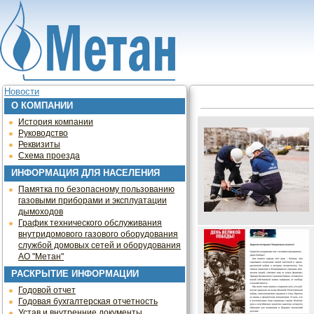
Jump to navigation
Новости
О КОМПАНИИ
История компании
Руководство
Реквизиты
Схема проезда
ИНФОРМАЦИЯ ДЛЯ НАСЕЛЕНИЯ
Памятка по безопасному пользованию
газовыми приборами и эксплуатации
дымоходов
График технического обслуживания
внутридомового газового оборудования
службой домовых сетей и оборудования
АО "Метан"
РАСКРЫТИЕ ИНФОРМАЦИИ
Годовой отчет
Годовая бухгалтерская отчетность
Устав и внутренние документы